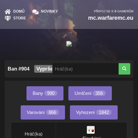
DOMŮ
NOVINKY
PŘIPOJ SE K
0
GAMERŮM
mc.warfaremc.eu
STORE
Vypršelo
Ban #904
Bany
990
Umlčení
356
Varování
866
Vyhození
1842
Hráč(ka)