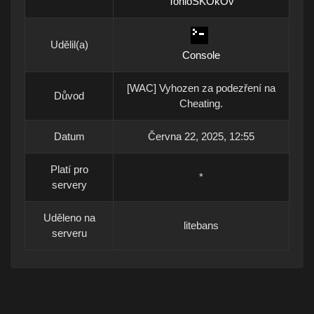
TonioSKOkOv
Udělil(a)
Console
[WAC] Vyhozen za podezření na
Důvod
Cheating.
Datum
Června 22, 2025, 12:55
Platí pro
*
servery
Uděleno na
litebans
serveru