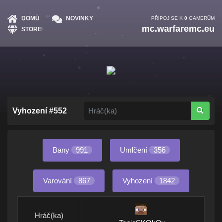
DOMŮ
NOVINKY
PŘIPOJ SE K
0
GAMERŮM
mc.warfaremc.eu
STORE
Vyhození #552
Bany
991
Umlčení
356
Varování
867
Vyhození
1842
Hráč(ka)