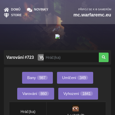
DOMŮ
NOVINKY
PŘIPOJ SE K
0
GAMERŮM
mc.warfaremc.eu
STORE
Vypršelo
Varování #723
Bany
987
Umlčení
349
Varování
860
Vyhození
1841
Hráč(ka)